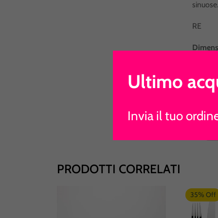
sinuose.
RE
Dimens
Colore
:
Ultimo acqu
Le imma
prodotto
Invia il tuo ordin
Gli ogge
PRODOTTI CORRELATI
35% Off