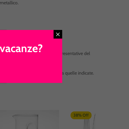
metallico.
e vacanze?
 non essere perfettamente rappresentative del
le dimensioni possono differire da quelle indicate.
38% Off