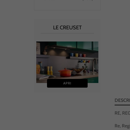
LE CREUSET
In 
APRI
DESCR
RE, RE
Re, Regi