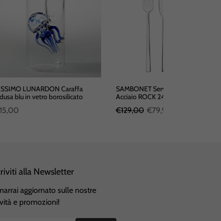
SSIMO LUNARDON Caraffa
SAMBONET Servizio posate in
usa blu in vetro borosilicato
Acciaio ROCK 24 Pezzi
15,00
€129,00
€79,90
criviti alla Newsletter
marrai aggiornato sulle nostre
vità e promozioni!