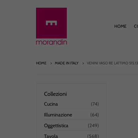
HOME
C
HOME
MADE IN ITALY
VENINI VASO RE LATTIMO 515.13
Collezioni
Cucina
(74)
Illuminazione
(64)
Oggettistica
(249)
Tavola
(568)