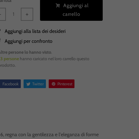
antità
Aggiungi al
carrello
Aggiungi alla lista dei desideri
Aggiungi per confronto
Altre persone lo hanno visto
.
23
persone
hanno caricato nel loro carrello questo
prodotto.
Facebook
Twitter
Pinterest
6, regna con la gentilezza e l'eleganza di forme