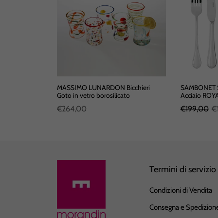
Decanter
MASSIMO LUNARDON Bicchieri
SAMBONET Se
rosilicato
Goto in vetro borosilicato
Acciaio ROYA
€264,00
€199,00
€
Termini di servizio
Condizioni di Vendita
Consegna e Spedizion