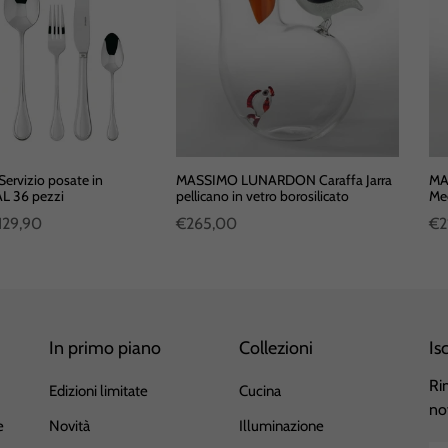
rvizio posate in
MASSIMO LUNARDON Caraffa Jarra
MA
L 36 pezzi
pellicano in vetro borosilicato
Med
129,90
€265,00
€2
In primo piano
Collezioni
Is
Ri
Edizioni limitate
Cucina
no
e
Novità
Illuminazione