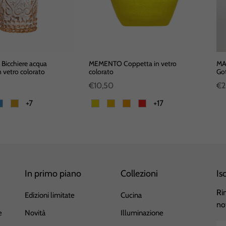
icchiere acqua
MEMENTO Coppetta in vetro
MA
 vetro colorato
colorato
Got
€10,50
€2
+7
+17
In primo piano
Collezioni
Is
Ri
Edizioni limitate
Cucina
no
e
Novità
Illuminazione