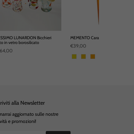
SSIMO LUNARDON Bicchieri
MEMENTO Caraffa in vetro colorata
o in vetro borosilicato
€39,00
64,00
+17
criviti alla Newsletter
marrai aggiornato sulle nostre
vità e promozioni!