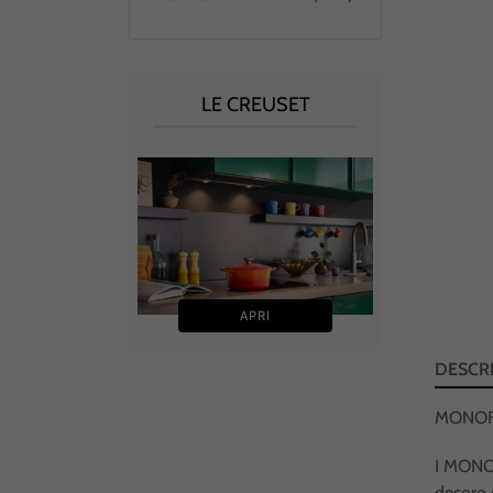
LE CREUSET
In 
APRI
DESCR
MONOF
I MONOFI
decoro e