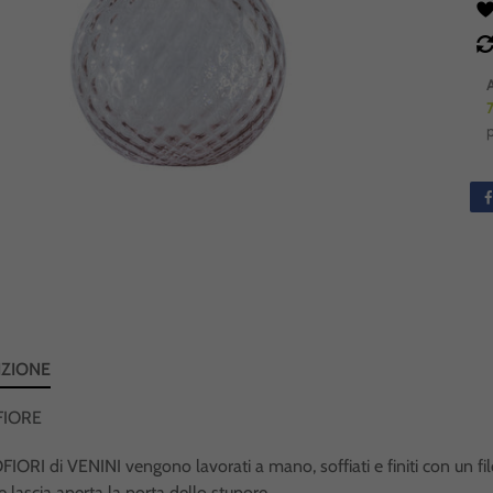
evidenza
In evidenza
IZIONE
VEDI
VEDI
IORE
ORI di VENINI vengono lavorati a mano, soffiati e finiti con un fil
 lascia aperta la porta dello stupore