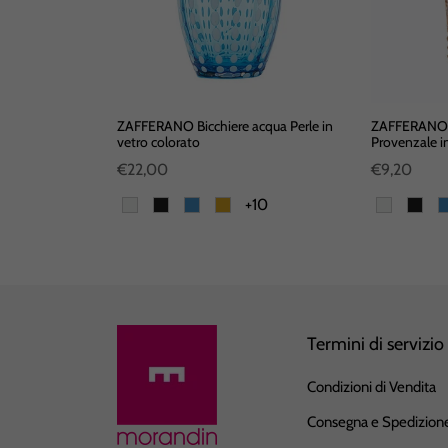
erle in vetro
ZAFFERANO Bicchiere acqua Perle in
ZAFFERANO B
vetro colorato
Provenzale in
€22,00
€9,20
2
+10
Termini di servizio
Condizioni di Vendita
Consegna e Spedizion