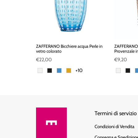
erle in vetro
ZAFFERANO Bicchiere acqua Perle in
ZAFFERANO B
vetro colorato
Provenzale in
€22,00
€9,20
2
+10
Termini di servizio
Condizioni di Vendita
Consegna e Spedizion