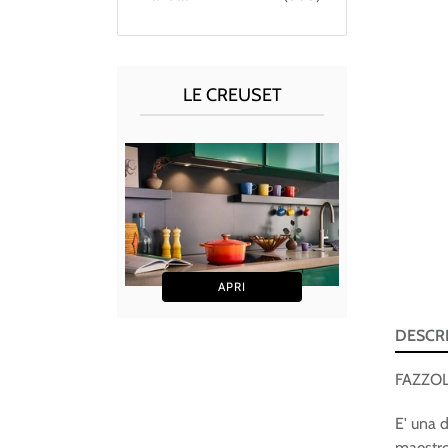
LE CREUSET
In 
APRI
DESCR
FAZZO
E' una 
maestro