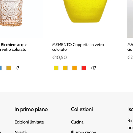
icchiere acqua
MEMENTO Coppetta in vetro
MA
 vetro colorato
colorato
Got
€10,50
€2
+7
+17
In primo piano
Collezioni
Is
Ri
Edizioni limitate
Cucina
no
e
Novità
Illuminazione