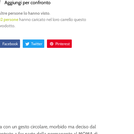
Aggiungi per confronto
Altre persone lo hanno visto
.
82
persone
hanno caricato nel loro carrello questo
prodotto.
Facebook
Twitter
Pinterest
ta con un gesto circolare, morbido ma deciso dal
è entrato a far parte della permanente al MOMA di