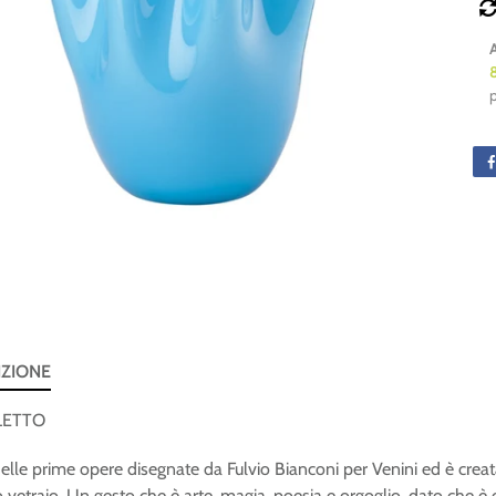
evidenza
In evidenza
IZIONE
VEDI
VEDI
LETTO
delle prime opere disegnate da Fulvio Bianconi per Venini ed è crea
 vetraio. Un gesto che è arte, magia, poesia e orgoglio, dato che 