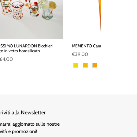
SSIMO LUNARDON Bicchieri
MEMENTO Caraffa in vetro colorata
o in vetro borosilicato
€39,00
64,00
+17
criviti alla Newsletter
marrai aggiornato sulle nostre
vità e promozioni!