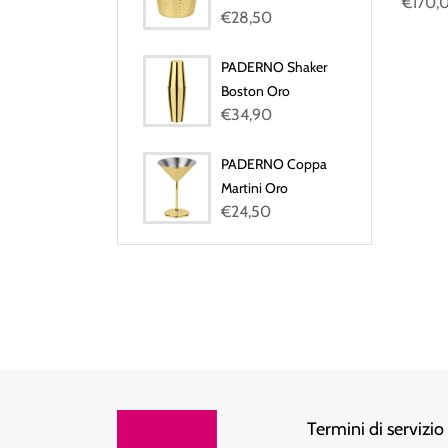
€170,
€28,50
PADERNO Shaker
Boston Oro
€34,90
PADERNO Coppa
Martini Oro
€24,50
Termini di servizio