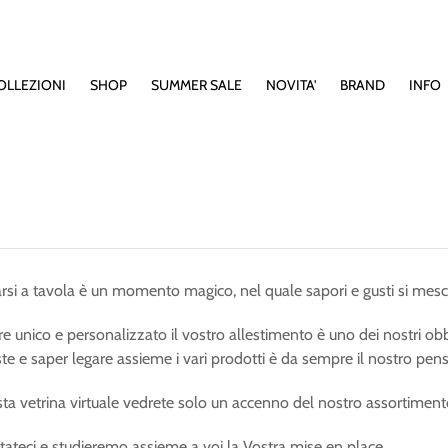
OLLEZIONI
SHOP
SUMMER SALE
NOVITA'
BRAND
INFO
arsi a tavola è un momento magico, nel quale sapori e gusti si mesc
 unico e personalizzato il vostro allestimento è uno dei nostri obbi
te e saper legare assieme i vari prodotti è da sempre il nostro pens
sta vetrina virtuale vedrete solo un accenno del nostro assortiment
tateci e studieremo assieme a voi la Vostra mise en place.