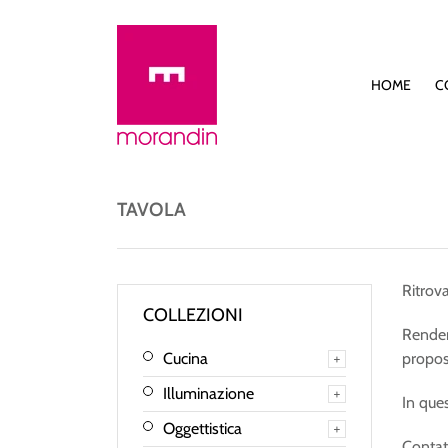
HOME
C
TAVOLA
Ritrov
COLLEZIONI
Rendere
Cucina
propos
Illuminazione
In que
Oggettistica
Contat