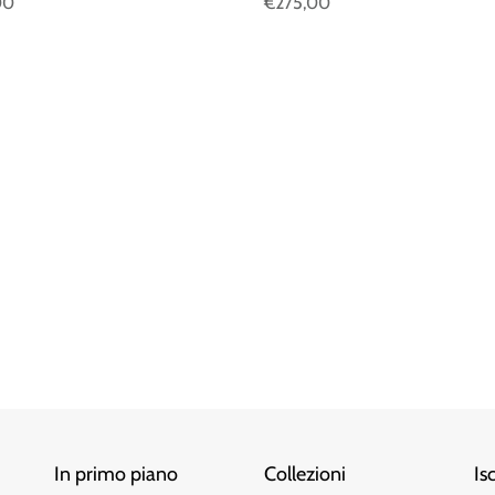
00
€275,00
In primo piano
Collezioni
Is