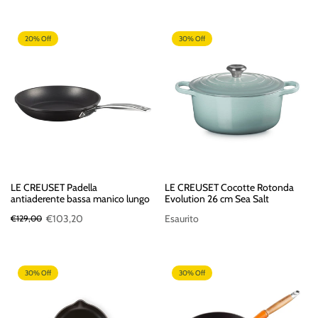
20% Off
30% Off
LE CREUSET Padella
LE CREUSET Cocotte Rotonda
antiaderente bassa manico lungo
Evolution 26 cm Sea Salt
€103,20
Esaurito
€129,00
30% Off
30% Off