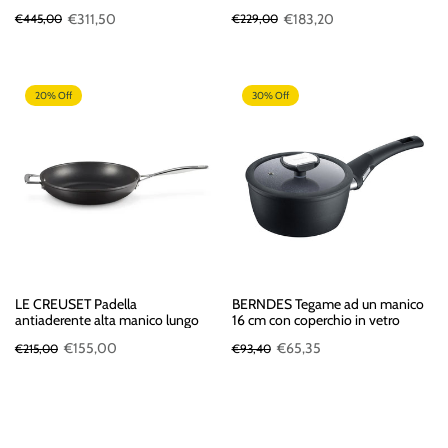
€311,50
€183,20
€445,00
€229,00
20% Off
30% Off
LE CREUSET Padella
BERNDES Tegame ad un manico
antiaderente alta manico lungo
16 cm con coperchio in vetro
€155,00
€65,35
€215,00
€93,40