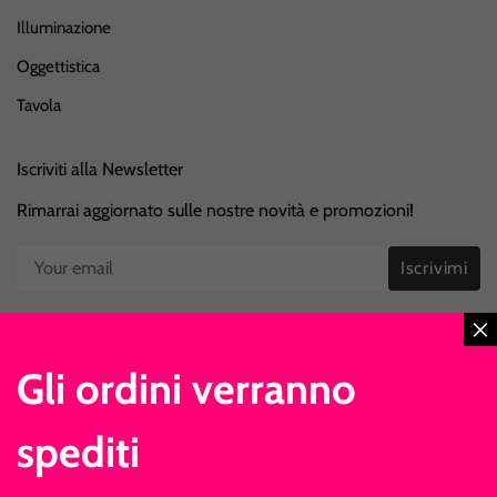
Illuminazione
Oggettistica
Tavola
Iscriviti alla Newsletter
Rimarrai aggiornato sulle nostre novità e promozioni!
Iscrivimi
Gli ordini verranno
spediti
© 2026 Morandin Regali
Shop on Line